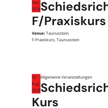
Schiedsric
Sep.
2026
F/Praxiskurs
Venue:
Taunusstein
F-Praxiskurs, Taunusstein
30
Allgemeine Veranstaltungen
Schiedsric
Aug.
2026
Kurs