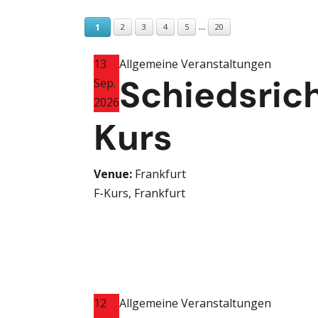
...
1
2
3
4
5
20
13
Allgemeine Veranstaltungen
Schiedsric
Sep.
2026
Kurs
Venue:
Frankfurt
F-Kurs, Frankfurt
12
Allgemeine Veranstaltungen