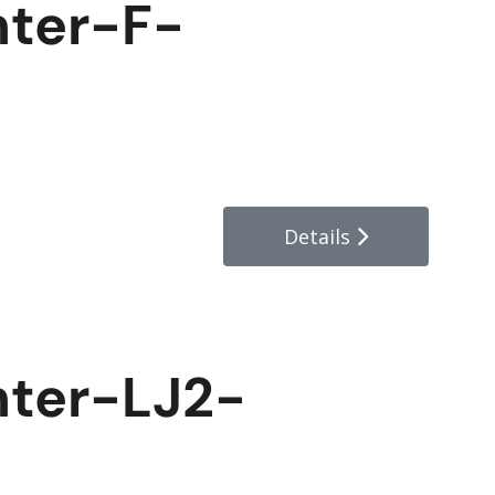
hter-F-
Details
hter-LJ2-