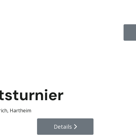
sturnier
rich, Hartheim
Details