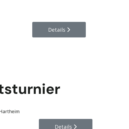
Details
sturnier
 Hartheim
Details