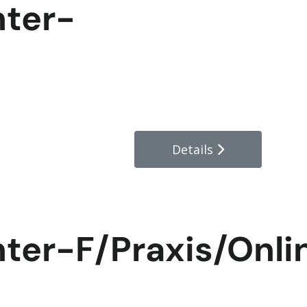
hter-
Details
hter-F/Praxis/Onli