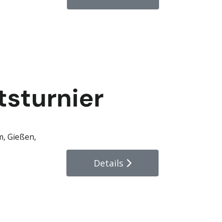
sturnier
m, Gießen,
Details